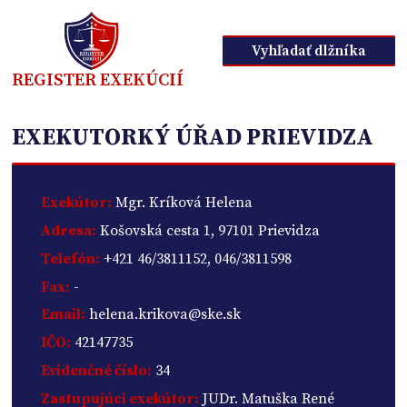
Vyhľadať dlžníka
REGISTER EXEKÚCIÍ
EXEKUTORKÝ ÚŘAD PRIEVIDZA
Exekútor:
Mgr. Kríková Helena
Adresa:
Košovská cesta 1, 97101 Prievidza
Telefón:
+421 46/3811152, 046/3811598
Fax:
-
Email:
helena.krikova@ske.sk
IČO:
42147735
Evidenčné číslo:
34
Zastupujúci exekútor:
JUDr. Matuška René