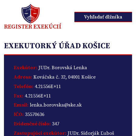
Vyhľadať dlžníka
REGISTER EXEKÚCIÍ
EXEKUTORKÝ ÚŘAD KOŠICE
Exekútor:
JUDr. Borovská Lenka
Adresa:
Kováčska č. 32, 04001 Košice
Telefón:
4.21556E+11
Fax:
4.21556E+11
Email:
lenka.borovska@ske.sk
IČO:
35570636
Evidenčné číslo:
347
Zastupujúci exekútor:
JUDr. Sidorják Ľuboš