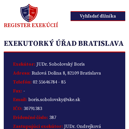
Vyhľadať dlžníka
REGISTER EXEKÚCIÍ
EXEKUTORKÝ ÚŘAD BRATISLAVA
Exekútor:
JUDr. Sobolovský Boris
Adresa:
Ružová Dolina 8, 82109 Bratislava
Telefón:
02 55646784 - 85
Fax:
-
Email:
boris.sobolovsky@ske.sk
IČO:
30791383
Evidenčné číslo:
387
Zastupujúci exekútor:
JUDr. Ondrejková