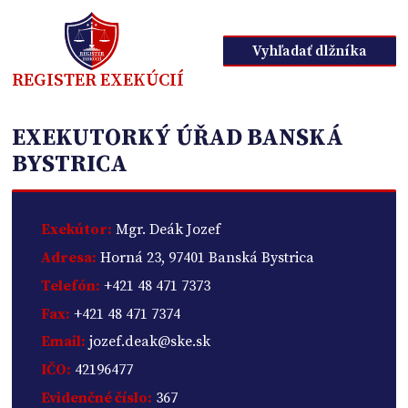
Vyhľadať dlžníka
REGISTER EXEKÚCIÍ
EXEKUTORKÝ ÚŘAD BANSKÁ
BYSTRICA
Exekútor:
Mgr. Deák Jozef
Adresa:
Horná 23, 97401 Banská Bystrica
Telefón:
+421 48 471 7373
Fax:
+421 48 471 7374
Email:
jozef.deak@ske.sk
IČO:
42196477
Evidenčné číslo:
367